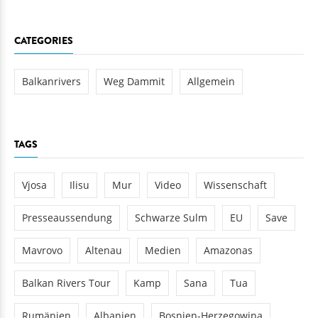
CATEGORIES
Balkanrivers
Weg Dammit
Allgemein
TAGS
Vjosa
Ilisu
Mur
Video
Wissenschaft
Presseaussendung
Schwarze Sulm
EU
Save
Mavrovo
Altenau
Medien
Amazonas
Balkan Rivers Tour
Kamp
Sana
Tua
Rumänien
Albanien
Bosnien-Herzegowina