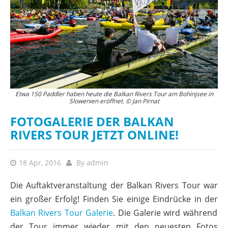
Etwa 150 Paddler haben heute die Balkan Rivers Tour am Bohinjsee in
Slowenien eröffnet. © Jan Pirnat
FOTOGALERIE DER BALKAN
RIVERS TOUR JETZT ONLINE!
18 Apr, 2016
By
admin
Die Auftaktveranstaltung der Balkan Rivers Tour war
ein großer Erfolg! Finden Sie einige Eindrücke in der
Balkan Rivers Tour Galerie
. Die Galerie wird während
der Tour immer wieder mit den neuesten Fotos