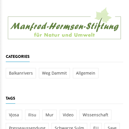
CATEGORIES
Balkanrivers
Weg Dammit
Allgemein
TAGS
Vjosa
Ilisu
Mur
Video
Wissenschaft
Presseaussendung
Schwarze Sulm
EU
Save