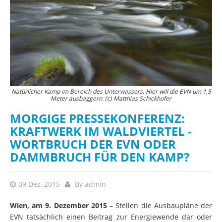
Natürlicher Kamp im Bereich des Unterwassers. Hier will die EVN um 1,5
Meter ausbaggern. (c) Matthias Schickhofer
MORGIGE PRESSEKONFERENZ:
KRAFTWERK IM WALDVIERTEL -
WORTBRUCH DER EVN ODER
DAMMBRUCH FÜR DEN KAMP?
09 Dez, 2015
By
admin
Wien, am 9. Dezember 2015
– Stellen die Ausbaupläne der
EVN tatsächlich einen Beitrag zur Energiewende dar oder