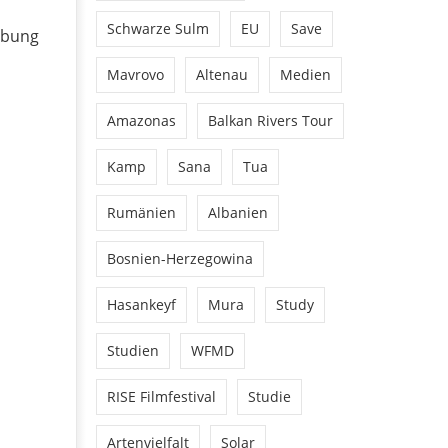
Schwarze Sulm
EU
Save
ebung
Mavrovo
Altenau
Medien
Amazonas
Balkan Rivers Tour
Kamp
Sana
Tua
Rumänien
Albanien
Bosnien-Herzegowina
Hasankeyf
Mura
Study
Studien
WFMD
RISE Filmfestival
Studie
Artenvielfalt
Solar