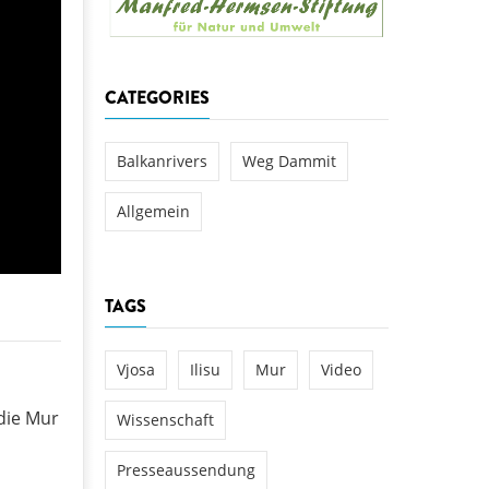
aftwerks Ulog verursacht
WEG DAMMIT
WEG DAMMIT
Einladung: Kamp-Tage von
CATEGORIES
folg für den Kamp: Aus für
aftwerksneubau im Kamptal
Balkanrivers
Weg Dammit
Allgemein
TAGS
Vjosa
Ilisu
Mur
Video
die Mur
Wissenschaft
Presseaussendung