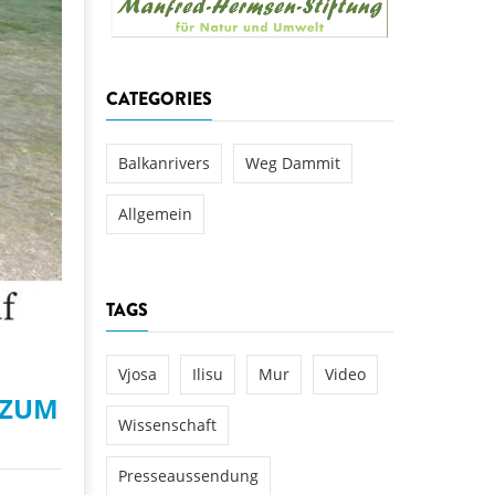
aftwerks Ulog verursacht
WEG DAMMIT
WEG DAMMIT
Einladung: Kamp-Tage von
CATEGORIES
folg für den Kamp: Aus für
aftwerksneubau im Kamptal
Balkanrivers
Weg Dammit
Allgemein
TAGS
Vjosa
Ilisu
Mur
Video
 ZUM
Wissenschaft
Presseaussendung