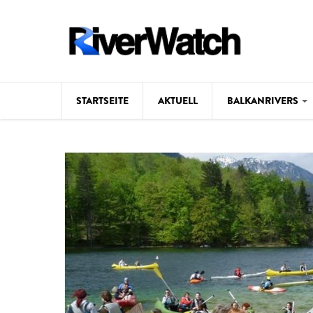
Direkt zum Inhalt
STARTSEITE
AKTUELL
BALKANRIVERS
Hintergrund
Karte
Studien
Fotos
Videos
Aktuell