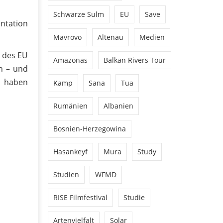
Schwarze Sulm
EU
Save
ntation
Mavrovo
Altenau
Medien
n des EU
Amazonas
Balkan Rivers Tour
n – und
n haben
Kamp
Sana
Tua
Rumänien
Albanien
Bosnien-Herzegowina
Hasankeyf
Mura
Study
Studien
WFMD
RISE Filmfestival
Studie
Artenvielfalt
Solar