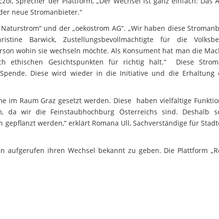
zöl, Sprecher der Plattform, „Der Wechsel ist ganz einfach: Das 
der neue Stromanbieter.“
 Naturstrom“ und der „oekostrom AG“. „Wir haben diese Stromanbi
ristine Barwick, Zustellungsbevollmächtigte für die Volksbe
Person wohin sie wechseln möchte. Als Konsument hat man die Mach
h ethischen Gesichtspunkten für richtig hält.“ Diese Strom
 Spende. Diese wird wieder in die Initiative und die Erhaltung
e im Raum Graz gesetzt werden. Diese haben vielfältige Funkti
m, da wir die Feinstaubhochburg Österreichs sind. Deshalb s
 gepflanzt werden,“ erklärt Romana Ull, Sachverständige für Stadt
 aufgerufen ihren Wechsel bekannt zu geben. Die Plattform „Re