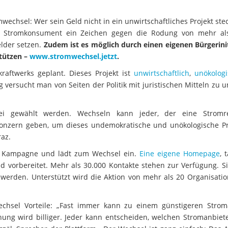
wechsel: Wer sein Geld nicht in ein unwirtschaftliches Projekt stec
r Stromkonsument ein Zeichen gegen die Rodung von mehr al
lder setzen.
Zudem ist es möglich durch einen eigenen Bürgerinit
stützen –
www.stromwechsel.jetzt
.
raftwerks geplant. Dieses Projekt ist
unwirtschaftlich
,
unökolog
g versucht man von Seiten der Politik mit juristischen Mitteln zu
rei gewählt werden. Wechseln kann jeder, der eine Stromr
nzern geben, um dieses undemokratische und unökologische Pr
raz.
ine Kampagne und lädt zum Wechsel ein.
Eine eigene Homepage
, 
ind vorbereitet. Mehr als 30.000 Kontakte stehen zur Verfügung. 
werden. Unterstützt wird die Aktion von mehr als 20 Organisati
chsel Vorteile: „Fast immer kann zu einem günstigeren Strom
ung wird billiger. Jeder kann entscheiden, welchen Stromanbiete