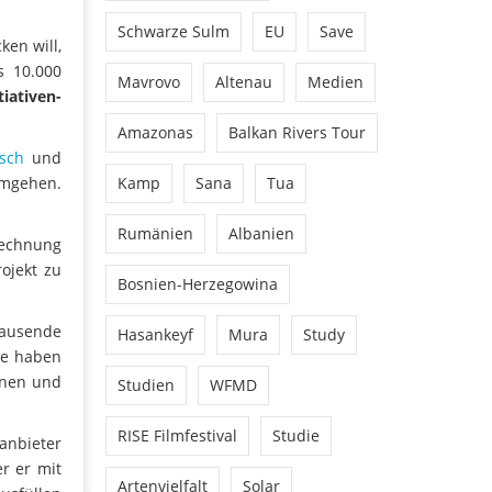
Schwarze Sulm
EU
Save
ken will,
s 10.000
Mavrovo
Altenau
Medien
iativen-
Amazonas
Balkan Rivers Tour
isch
und
 umgehen.
Kamp
Sana
Tua
Rumänien
Albanien
echnung
ojekt zu
Bosnien-Herzegowina
tausende
Hasankeyf
Mura
Study
Sie haben
onen und
Studien
WFMD
RISE Filmfestival
Studie
anbieter
r er mit
Artenvielfalt
Solar