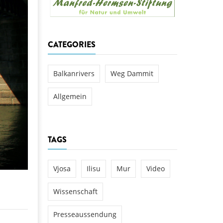
aftwerks Ulog verursacht
WEG DAMMIT
WEG DAMMIT
Einladung: Kamp-Tage von
CATEGORIES
folg für den Kamp: Aus für
aftwerksneubau im Kamptal
Balkanrivers
Weg Dammit
Allgemein
TAGS
Vjosa
Ilisu
Mur
Video
Wissenschaft
Presseaussendung