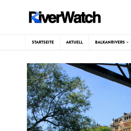
Direkt zum Inhalt
STARTSEITE
AKTUELL
BALKANRIVERS
Hintergrund
Karte
Studien
Fotos
Videos
Aktuell