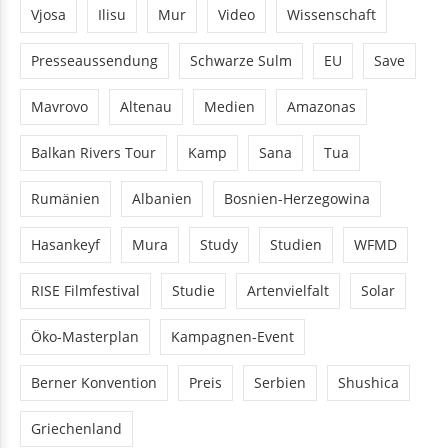
Vjosa
Ilisu
Mur
Video
Wissenschaft
Presseaussendung
Schwarze Sulm
EU
Save
Mavrovo
Altenau
Medien
Amazonas
Balkan Rivers Tour
Kamp
Sana
Tua
Rumänien
Albanien
Bosnien-Herzegowina
Hasankeyf
Mura
Study
Studien
WFMD
RISE Filmfestival
Studie
Artenvielfalt
Solar
Öko-Masterplan
Kampagnen-Event
Berner Konvention
Preis
Serbien
Shushica
Griechenland