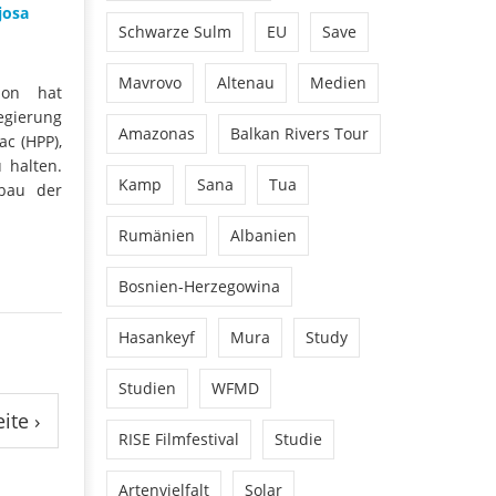
josa
Schwarze Sulm
EU
Save
Mavrovo
Altenau
Medien
ion hat
egierung
Amazonas
Balkan Rivers Tour
c (HPP),
 halten.
Kamp
Sana
Tua
sbau der
Rumänien
Albanien
Bosnien-Herzegowina
Hasankeyf
Mura
Study
Studien
WFMD
ite ›
RISE Filmfestival
Studie
Artenvielfalt
Solar