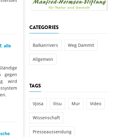
endes
aftwerks Ulog verursacht
WEG DAMMIT
WEG DAMMIT
Einladung: Kamp-Tage von
CATEGORIES
folg für den Kamp: Aus für
aftwerksneubau im Kamptal
Balkanrivers
Weg Dammit
, alle
Allgemein
tändige
n gegen
ng wird
TAGS
sssystem
en.
Vjosa
Ilisu
Mur
Video
Wissenschaft
Presseaussendung
ische