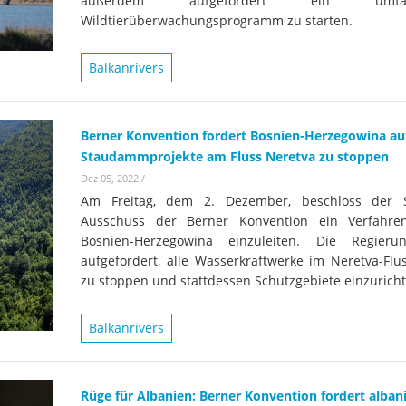
außerdem aufgefordert ein umfass
Wissenschaftler:innen legen
Studien
Wasserkr
Wildtierüberwachungsprogramm zu starten.
die Grundlage für Europas
Fotos
nächsten Wildfluss-
Balkanrivers
Nationalpark
Er
Videos
Kr
Aktuell
Berner Konvention fordert Bosnien-Herzegowina auf
Staudammprojekte am Fluss Neretva zu stoppen
Dez 05, 2022
/
Am Freitag, dem 2. Dezember, beschloss der S
Ausschuss der Berner Konvention ein Verfahre
Bosnien-Herzegowina einzuleiten. Die Regieru
aufgefordert, alle Wasserkraftwerke im Neretva-Flu
zu stoppen und stattdessen Schutzgebiete einzuricht
Balkanrivers
Rüge für Albanien: Berner Konvention fordert alban