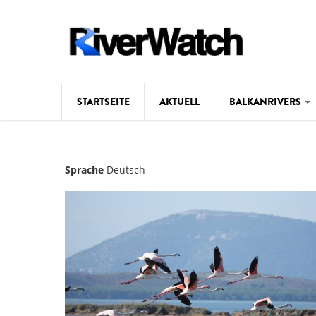
Direkt zum Inhalt
STARTSEITE
AKTUELL
BALKANRIVERS
Hintergrund
Sprache
Deutsch
Karte
Studien
Fotos
Videos
Aktuell