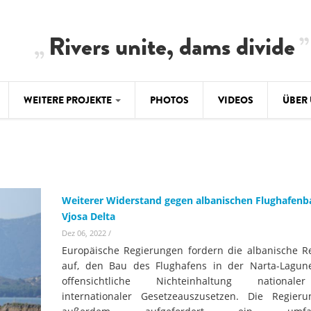
Rivers unite, dams divide
WEITERE PROJEKTE
PHOTOS
VIDEOS
ÜBER
BALKAN
CLIMATE CRIMES
ÜBER 
BiH: Obe
warnt vo
ILISU
TEAM
WEG DAMMIT
Weiterer Widerstand gegen albanischen Flughafenb
BALKAN
Hintergrund
Vjosa Delta
Europas l
#PROTECTWATER
2.500 Ki
Dez 06, 2022
/
Konzeptpapier
Balkanflü
Europäische Regierungen fordern die albanische R
Meldebogen
auf, den Bau des Flughafens in der Narta-Lagu
BALKANRIVERS
offensichtliche Nichteinhaltung nationa
BALKAN
Karte
Una Science Week:
internationaler Gesetzeauszusetzen. Die Regier
Ökologis
Tödliche