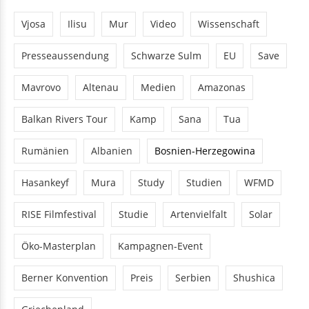
Vjosa
Ilisu
Mur
Video
Wissenschaft
Presseaussendung
Schwarze Sulm
EU
Save
Mavrovo
Altenau
Medien
Amazonas
Balkan Rivers Tour
Kamp
Sana
Tua
Rumänien
Albanien
Bosnien-Herzegowina
Hasankeyf
Mura
Study
Studien
WFMD
RISE Filmfestival
Studie
Artenvielfalt
Solar
Öko-Masterplan
Kampagnen-Event
Berner Konvention
Preis
Serbien
Shushica