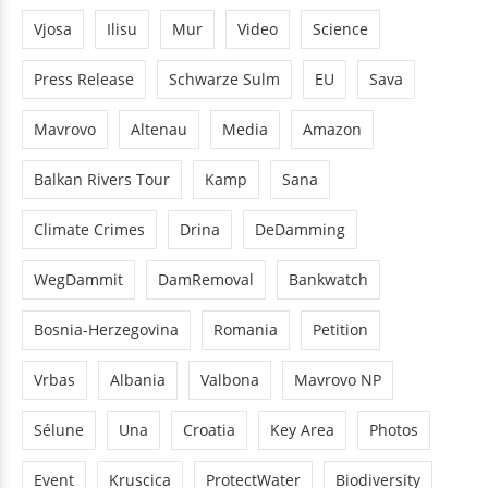
Vjosa
Ilisu
Mur
Video
Science
Press Release
Schwarze Sulm
EU
Sava
Mavrovo
Altenau
Media
Amazon
Balkan Rivers Tour
Kamp
Sana
Climate Crimes
Drina
DeDamming
WegDammit
DamRemoval
Bankwatch
Bosnia-Herzegovina
Romania
Petition
Vrbas
Albania
Valbona
Mavrovo NP
Sélune
Una
Croatia
Key Area
Photos
Event
Kruscica
ProtectWater
Biodiversity