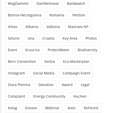
WegDammit
DamRemoval
Bankwatch
Bosnia-Herzegovina
Romania
Petition
Vrbas
Albania
Valbona
Mavrovo NP
Sélune
Una
Croatia
Key Area
Photos
Event
Kruscica
ProtectWater
Biodiversity
Bern Convention
Serbia
Eco-Masterplan
Instagram
Social Media
Campaign-Event
Stara Planina
Donation
Award
Legal
Complaint
Energy Community
Huchen
Kelag
Kosovo
Webinar
Aoos
ReForest