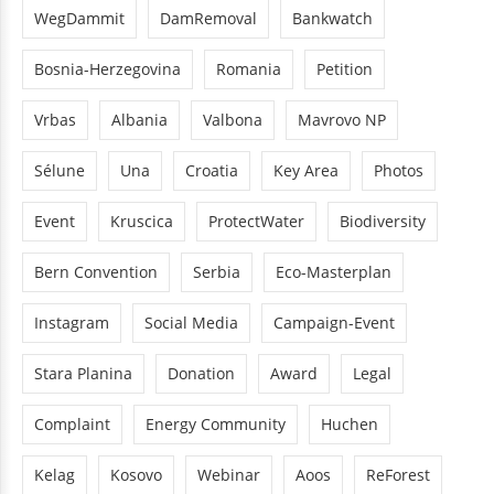
WegDammit
DamRemoval
Bankwatch
Bosnia-Herzegovina
Romania
Petition
Vrbas
Albania
Valbona
Mavrovo NP
Sélune
Una
Croatia
Key Area
Photos
Event
Kruscica
ProtectWater
Biodiversity
Bern Convention
Serbia
Eco-Masterplan
Instagram
Social Media
Campaign-Event
Stara Planina
Donation
Award
Legal
Complaint
Energy Community
Huchen
Kelag
Kosovo
Webinar
Aoos
ReForest