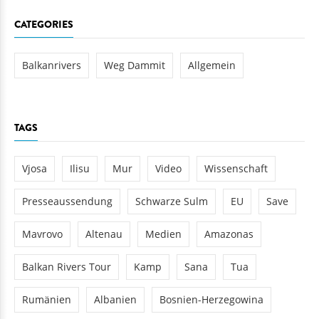
CATEGORIES
Balkanrivers
Weg Dammit
Allgemein
TAGS
Vjosa
Ilisu
Mur
Video
Wissenschaft
Presseaussendung
Schwarze Sulm
EU
Save
Mavrovo
Altenau
Medien
Amazonas
Balkan Rivers Tour
Kamp
Sana
Tua
Rumänien
Albanien
Bosnien-Herzegowina