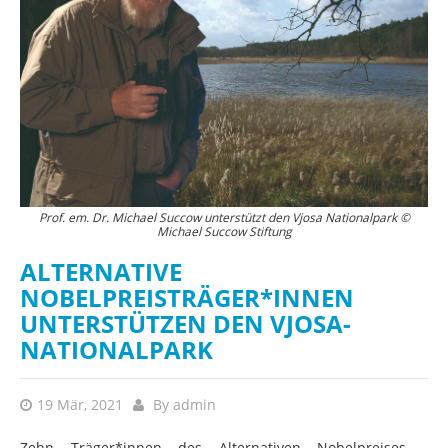
Prof. em. Dr. Michael Succow unterstützt den Vjosa Nationalpark ©
Michael Succow Stiftung
ALTERNATIVE
NOBELPREISTRÄGER*INNEN
UNTERSTÜTZEN DEN VJOSA-
NATIONALPARK
19 Mär, 2021
By
admin
Zehn Träger*innen des Alternativen Nobelpreises -