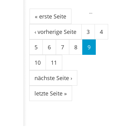
Seiten
…
« erste Seite
‹ vorherige Seite
3
4
5
6
7
8
9
10
11
nächste Seite ›
letzte Seite »