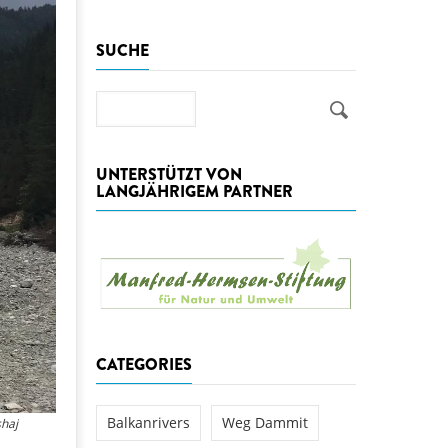
aftwerks Ulog verursacht
SUCHE
WEG DAMMIT
WEG DAMMIT
Einladung: Kamp-Tage von
folg für den Kamp: Aus für
Suche
aftwerksneubau im Kamptal
UNTERSTÜTZT VON
LANGJÄHRIGEM PARTNER
CATEGORIES
Balkanrivers
Weg Dammit
shaj