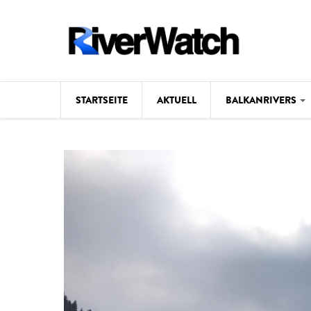
Direkt zum Inhalt
STARTSEITE
AKTUELL
BALKANRIVERS
Hintergrund
Karte
Studien
Fotos
Videos
Aktuell