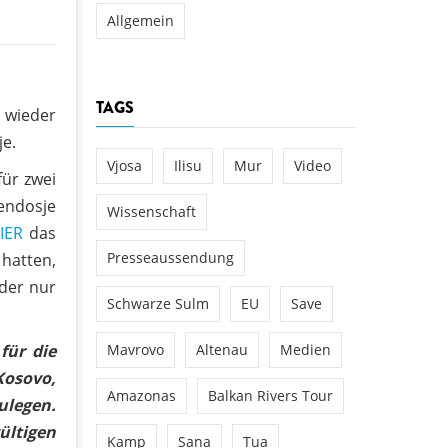
Allgemein
TAGS
 wieder
je.
Vjosa
Ilisu
Mur
Video
für zwei
endosje
Wissenschaft
IER
das
Presseaussendung
 hatten,
ider nur
Schwarze Sulm
EU
Save
für die
Mavrovo
Altenau
Medien
Kosovo,
Amazonas
Balkan Rivers Tour
ulegen.
ültigen
Kamp
Sana
Tua