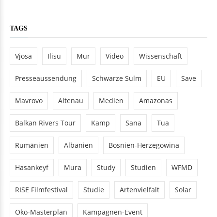
TAGS
Vjosa
Ilisu
Mur
Video
Wissenschaft
Presseaussendung
Schwarze Sulm
EU
Save
Mavrovo
Altenau
Medien
Amazonas
Balkan Rivers Tour
Kamp
Sana
Tua
Rumänien
Albanien
Bosnien-Herzegowina
Hasankeyf
Mura
Study
Studien
WFMD
RISE Filmfestival
Studie
Artenvielfalt
Solar
Öko-Masterplan
Kampagnen-Event