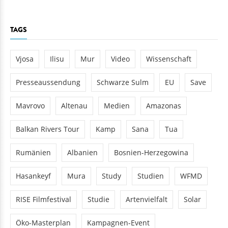
TAGS
Vjosa
Ilisu
Mur
Video
Wissenschaft
Presseaussendung
Schwarze Sulm
EU
Save
Mavrovo
Altenau
Medien
Amazonas
Balkan Rivers Tour
Kamp
Sana
Tua
Rumänien
Albanien
Bosnien-Herzegowina
Hasankeyf
Mura
Study
Studien
WFMD
RISE Filmfestival
Studie
Artenvielfalt
Solar
Öko-Masterplan
Kampagnen-Event