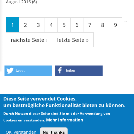
August 2016
(6)
Seiten
…
1
2
3
4
5
6
7
8
9
nächste Seite ›
letzte Seite »
tweet
teilen
Diese Seite verwendet Cookies,
um bestmögliche Funktionalität bieten zu können.
Privacy Policy
Imprint
Durch Nutzen dieser Seite sind Sie mit der Verwendung von
Mehr Information
Cookies einverstanden.
OK, verstanden
No, thanks