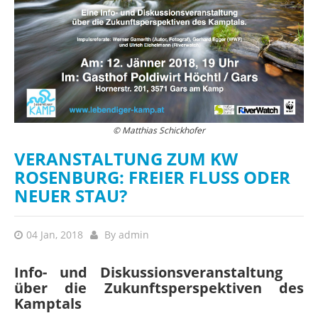
© Matthias Schickhofer
VERANSTALTUNG ZUM KW
ROSENBURG: FREIER FLUSS ODER
NEUER STAU?
04 Jan, 2018
By
admin
Info- und Diskussionsveranstaltung
über die Zukunftsperspektiven des
Kamptals