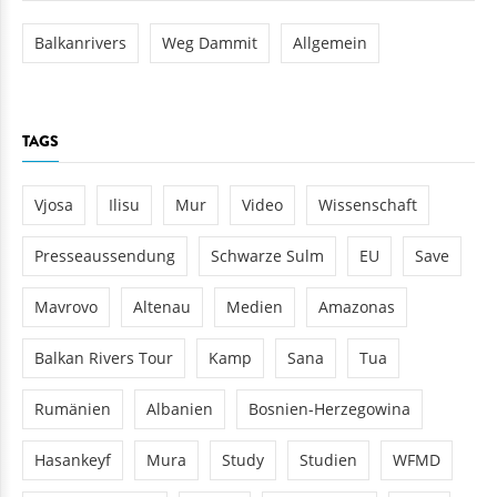
Balkanrivers
Weg Dammit
Allgemein
TAGS
Vjosa
Ilisu
Mur
Video
Wissenschaft
Presseaussendung
Schwarze Sulm
EU
Save
Mavrovo
Altenau
Medien
Amazonas
Balkan Rivers Tour
Kamp
Sana
Tua
Rumänien
Albanien
Bosnien-Herzegowina
Hasankeyf
Mura
Study
Studien
WFMD