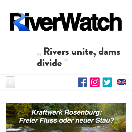
Direkt zum Inhalt
Rivers unite, dams
divide