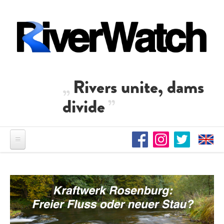
Direkt zum Inhalt
Rivers unite, dams
divide