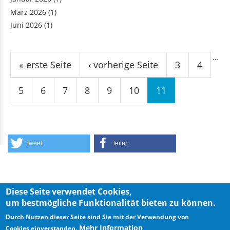
März 2026
(1)
Juni 2026
(1)
Seiten
…
« erste Seite
‹ vorherige Seite
3
4
5
6
7
8
9
10
11
tweet
teilen
Diese Seite verwendet Cookies,
um bestmögliche Funktionalität bieten zu können.
Privacy Policy
Imprint
Durch Nutzen dieser Seite sind Sie mit der Verwendung von
Mehr Information
Cookies einverstanden.