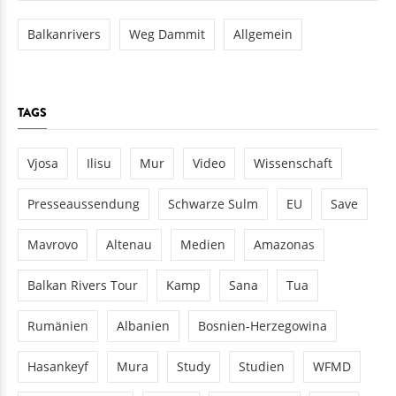
Balkanrivers
Weg Dammit
Allgemein
TAGS
Vjosa
Ilisu
Mur
Video
Wissenschaft
Presseaussendung
Schwarze Sulm
EU
Save
Mavrovo
Altenau
Medien
Amazonas
Balkan Rivers Tour
Kamp
Sana
Tua
Rumänien
Albanien
Bosnien-Herzegowina
Hasankeyf
Mura
Study
Studien
WFMD