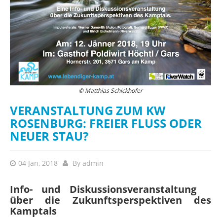
© Matthias Schickhofer
VERANSTALTUNG ZUM KW
ROSENBURG: FREIER FLUSS ODER
NEUER STAU?
04 Jan, 2018
By
admin
Info- und Diskussionsveranstaltung
über die Zukunftsperspektiven des
Kamptals