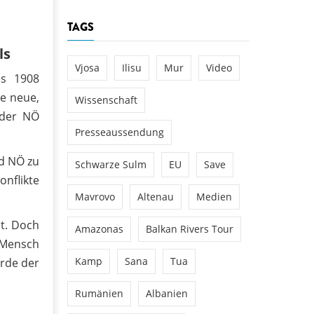
TAGS
ls
Vjosa
Ilisu
Mur
Video
es 1908
e neue,
Wissenschaft
 der NÖ
Presseaussendung
d NÖ zu
Schwarze Sulm
EU
Save
onflikte
Mavrovo
Altenau
Medien
nt. Doch
Amazonas
Balkan Rivers Tour
s Mensch
Kamp
Sana
Tua
ürde der
Rumänien
Albanien