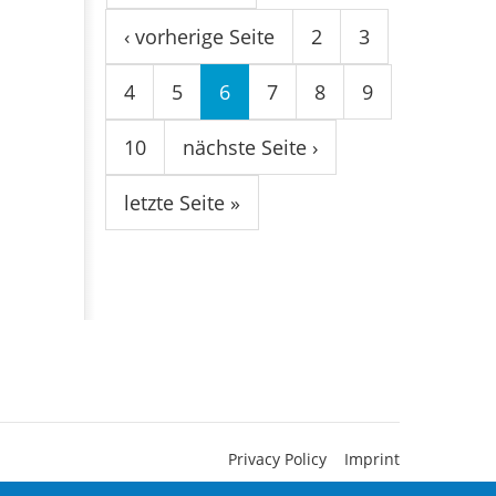
‹ vorherige Seite
2
3
4
5
6
7
8
9
10
nächste Seite ›
letzte Seite »
Privacy Policy
Imprint