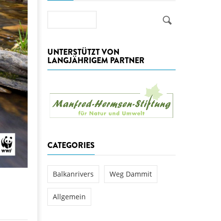
aftwerks Ulog verursacht
Suche
WEG DAMMIT
WEG DAMMIT
Einladung: Kamp-Tage von
folg für den Kamp: Aus für
UNTERSTÜTZT VON
aftwerksneubau im Kamptal
LANGJÄHRIGEM PARTNER
CATEGORIES
Balkanrivers
Weg Dammit
Allgemein