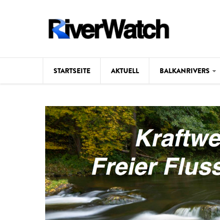
Direkt zum Inhalt
STARTSEITE
AKTUELL
BALKANRIVERS
Hintergrund
Karte
Studien
Fotos
Videos
Aktuell