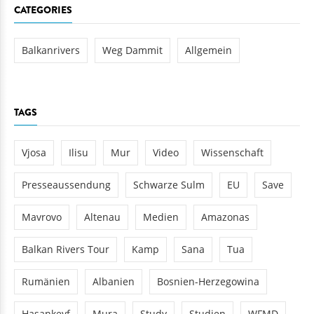
CATEGORIES
Balkanrivers
Weg Dammit
Allgemein
TAGS
Vjosa
Ilisu
Mur
Video
Wissenschaft
Presseaussendung
Schwarze Sulm
EU
Save
Mavrovo
Altenau
Medien
Amazonas
Balkan Rivers Tour
Kamp
Sana
Tua
Rumänien
Albanien
Bosnien-Herzegowina
Hasankeyf
Mura
Study
Studien
WFMD