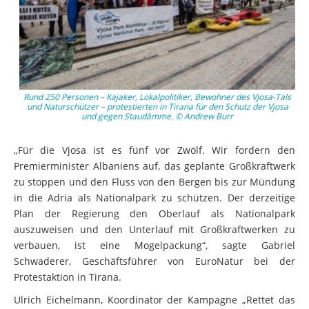
Rund 250 Personen – Kajaker, Lokalpolitiker, Bewohner des Vjosa-Tals
und Naturschützer – protestierten in Tirana für den Schutz der Vjosa
und gegen Staudämme. © Andrew Burr
„Für die Vjosa ist es fünf vor Zwölf. Wir fordern den
Premierminister Albaniens auf, das geplante Großkraftwerk
zu stoppen und den Fluss von den Bergen bis zur Mündung
in die Adria als Nationalpark zu schützen. Der derzeitige
Plan der Regierung den Oberlauf als Nationalpark
auszuweisen und den Unterlauf mit Großkraftwerken zu
verbauen, ist eine Mogelpackung“, sagte Gabriel
Schwaderer, Geschäftsführer von EuroNatur bei der
Protestaktion in Tirana.
Ulrich Eichelmann, Koordinator der Kampagne „Rettet das