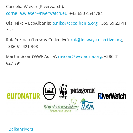
Cornelia Wieser (Riverwatch),
cornelia.wieser@riverwatch.eu
, +43 650 4544784
Olsi Nika – EcoAlbania:
o.nika@ecoalbania.org
+355 69 29 44
757
Rok Rozman (Leeway Collective),
rok@leeway-collective.org
,
+386 51 421 303
Martin Šolar (WWF Adria),
msolar@wwfadria.org
,
+386 41
627 891
Balkanrivers