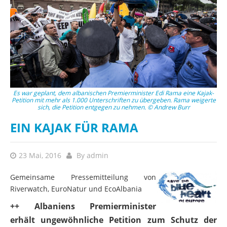
Es war geplant, dem albanischen Premierminister Edi Rama eine Kajak-
Petition mit mehr als 1.000 Unterschriften zu übergeben. Rama weigerte
sich, die Petition entgegen zu nehmen. © Andrew Burr
EIN KAJAK FÜR RAMA
23 Mai, 2016
By
admin
Gemeinsame Pressemitteilung von
Riverwatch, EuroNatur und EcoAlbania
++ Albaniens Premierminister
erhält ungewöhnliche Petition zum Schutz der