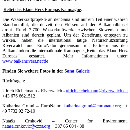
Rettet das Blaue Herz Europas Kampagne
:
Die Wasserkraftprojekte an der Sana sind nur ein Teil einer wahren
Staudammflut, die derzeit den Flüssen auf der Balkanhalbinsel
droht. Rund 2.700 Wasserkraftwerke zwischen Slowenien und
Albanien sind derzeit geplant. Um der Zerstörung entgegen zu
wirken, haben die international tätige Naturschutzstiftung
Riverwatch und EuroNatur gemeinsam mit Partnern aus den
Balkanländern die internationale Kampagne „Rettet das Blaue Herz
Europas“ gestartet. Mehr Informationen unter:
www.balkanrivers.net/de
Finden Sie weitere Fotos in der
Sana Galerie
Rückfragen
:
Ulrich Eichelmann - Riverwatch -
ulrich.eichelmann@riverwatch.eu
+43 676 6621512
Katharina Grund – EuroNatur:
katharina.grund@euronatur.org
+
49 7732 92 72-10
Nataša Crnković – Center for Environment,
natasa.crnkovic@czzs.org
+387 65 604 438