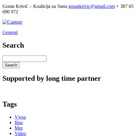
Goran Krivić – Koalicija za Sanu
gorankrivic@gmail.com
+ 387 65
690 972
General
Search
Search
Supported by long time partner
Tags
Vjosa
Ilisu
Mur
Video