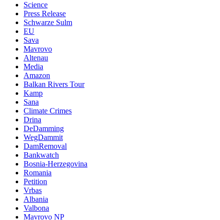
Science
Press Release
Schwarze Sulm
EU
Sava
Mavrovo
Altenau
Media
Amazon
Balkan Rivers Tour
Kamp
Sana
Climate Crimes
Drina
DeDamming
WegDammit
DamRemoval
Bankwatch
Bosnia-Herzegovina
Romania
Petition
Vrbas
Albania
Valbona
Mavrovo NP