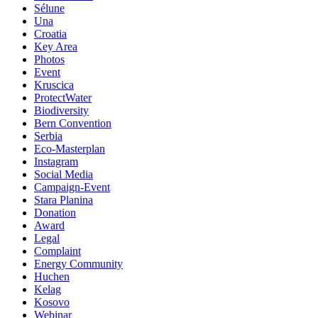
Sélune
Una
Croatia
Key Area
Photos
Event
Kruscica
ProtectWater
Biodiversity
Bern Convention
Serbia
Eco-Masterplan
Instagram
Social Media
Campaign-Event
Stara Planina
Donation
Award
Legal
Complaint
Energy Community
Huchen
Kelag
Kosovo
Webinar