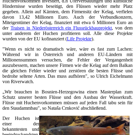
Huchenvorkommen investiert, d.h Uferverbauungen und künstliche
Hindernisse wurden beseitigt, den Flüssen wieder mehr Platz
gegeben. Allein auf Kärnten, dem Firmensitz der Kelag, verfielen
davon 13,42 Millionen Euro. Auch der Verbundkonzern,
Miteigentümer der Kelag, finanziert mit etwa 6 Millionen Euro an
der
Traisen in Niederösterreich ein Flussrückbauprojekt
, von dem
unter anderem der Huchen profitieren soll. Alle diese Projekte
wurden von der EU kofinanziert (
Life Projekte
).
"Wenn es nicht so dramatisch wäre, wäre es fast zum Lachen:
Während wir in Österreich und anderen EU-Ländern mit
Millionensummen versuchen, die Fehler der Vergangenheit
auszubessern, machen unsere Firmen wie die Kelag auf dem Balkan
die gleichen Fehler wieder und zerstören die besten Flüsse und
bedrohe seltene Arten. Das muss aufhören", so Ulrich Eichelmann
von Riverwatch.
„Wir brauchen in Bosnien-Herzegowina einen Masterplan zum
Schutz unserer besten Flüsse und den Ausbau der Wasserkraft.
Flüsse mit Huchenvorkommen müssen auf jeden Fall tabu sein für
den Staudammbau", so Nataša Crnković abschließend.
Der Huchen ist
einer der
bekanntesten und
beeindruckendsten