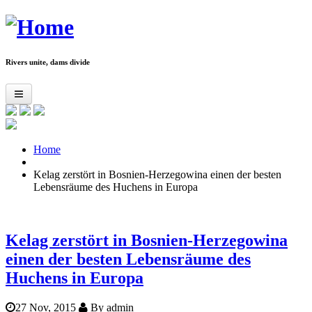
Skip to main content
Rivers unite, dams divide
Home
News
Home
Balkanrivers
Kelag zerstört in Bosnien-Herzegowina einen der besten
Lebensräume des Huchens in Europa
Other Projects
Photos
Kelag zerstört in Bosnien-Herzegowina
Videos
einen der besten Lebensräume des
Huchens in Europa
About Us
Donate
27 Nov, 2015
By
admin