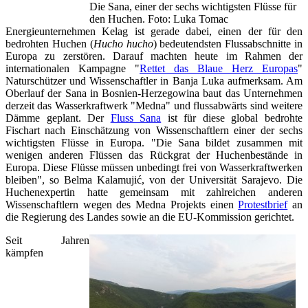
Die Sana, einer der sechs wichtigsten Flüsse für
den Huchen. Foto: Luka Tomac
Energieunternehmen Kelag ist gerade dabei, einen der für den
bedrohten Huchen (
Hucho hucho
) bedeutendsten Flussabschnitte in
Europa zu zerstören. Darauf machten heute im Rahmen der
internationalen Kampagne "
Rettet das Blaue Herz Europas
"
Naturschützer und Wissenschaftler in Banja Luka aufmerksam. Am
Oberlauf der Sana in Bosnien-Herzegowina baut das Unternehmen
derzeit das Wasserkraftwerk "Medna" und flussabwärts sind weitere
Dämme geplant. Der
Fluss Sana
ist für diese global bedrohte
Fischart nach Einschätzung von Wissenschaftlern einer der sechs
wichtigsten Flüsse in Europa. "Die Sana bildet zusammen mit
wenigen anderen Flüssen das Rückgrat der Huchenbestände in
Europa. Diese Flüsse müssen unbedingt frei von Wasserkraftwerken
bleiben", so Belma Kalamujić, von der Universität Sarajevo. Die
Huchenexpertin hatte gemeinsam mit zahlreichen anderen
Wissenschaftlern wegen des Medna Projekts einen
Protestbrief
an
die Regierung des Landes sowie an die EU-Kommission gerichtet.
Seit Jahren
kämpfen