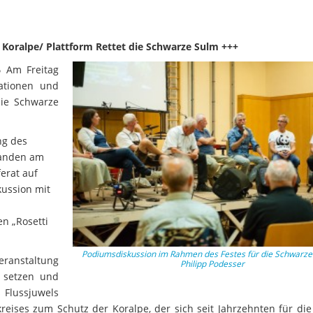
Koralpe/ Plattform Rettet die Schwarze Sulm +++
6
Am Freitag
sationen und
die Schwarze
ng des
tanden am
erat auf
ussion mit
n „Rosetti
Podiumsdiskussion im Rahmen des Festes für die Schwarz
eranstaltung
Philipp Podesser
n setzen und
 Flussjuwels
reises zum Schutz der Koralpe, der sich seit Jahrzehnten für die