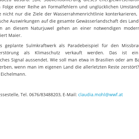
in Folge einer Reihe an Formalfehlern und unglücklichen Umstän
de nicht nur die Ziele der Wasserrahmenrichtlinie konterkarieren
tische Auswirkungen auf die gesamte Gewässerlandschaft des Land
ngen an diesem Naturjuwel gehen an einer notwendigen mode
iert Maier.
s geplante Sulmkraftwerk als Paradebeispiel für den Missbr
erstörung als Klimaschutz verkauft werden. Das ist ein
ches Signal aussendet. Wie soll man etwa in Brasilien oder am Ba
erben, wenn man im eigenen Land die allerletzten Reste zerstört?
 Eichelmann.
sestelle, Tel. 0676/83488203, E-Mail:
claudia.mohl@wwf.at