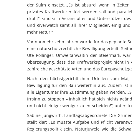
der Sulm einsetzt. „Es ist absurd, wenn in Zeiten
privates Kraftwerk zerstört werden soll und parall
droht“, sind sich Veranstalter und Unterstützer d
und Riverwatch samt all ihrer Mitglieder, einig und
mehr Natur!“
Vor nunmehr zehn Jahren wurde für das geplante Su
eine naturschutzrechtliche Bewilligung erteilt. Sei
Ute Pöllinger, Umweltanwältin der Steiermark, war
Überzeugung, dass das Kraftwerksprojekt nicht in
zahlreiche geschützte Arten und das Europaschutzge
Nach den höchstgerichtlichen Urteilen vom Mai, s
Bewilligung für den Bau weiterhin aus. Zudem ist i
alle Eigentümer ihre Zustimmung geben werden. „Selb
Irrsinn zu stoppen – inhaltlich hat sich nichts geän
und nicht einiger weniger zu entscheiden!“, unterst
Sabine Jungwirth, Landtagsabgeordnete Die Grünen
stellt klar: „Es müsste Aufgabe und Pflicht verantw
Regierungspolitik sein, Naturjuwele wie die Schw