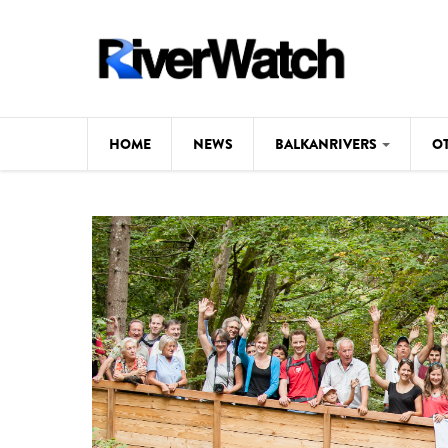
Skip to main content
HOME
NEWS
BALKANRIVERS
O
CL
Background
ILI
Map
DE
Studies
#P
Photos
Videos
BALKANRIVERS
News
534 scientists 