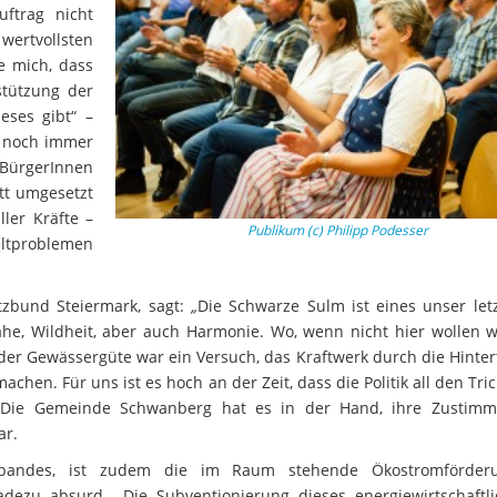
ftrag nicht
wertvollsten
e mich, dass
stützung der
ieses gibt“ –
rk noch immer
ürgerInnen
tt umgesetzt
ler Kräfte –
Publikum (c) Philipp Podesser
tproblemen
tzbund Steiermark, sagt:
„
Die Schwarze Sulm ist eines unser letz
ähe, Wildheit, aber auch Harmonie. Wo, wenn nicht hier wollen w
 der Gewässergüte war ein Versuch, das Kraftwerk durch die Hinte
n. Für uns ist es hoch an der Zeit, dass die Politik all den Tri
lt! Die Gemeinde Schwanberg hat es in der Hand, ihre Zustim
ar.
rbandes, ist zudem die im Raum stehende Ökostromförder
dezu absurd. „Die Subventionierung dieses energiewirtschaftli