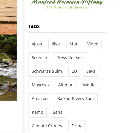
k
DEDAMMING
NG
Invitation: Kamp Days, April 29-3
TAGS
 for the Kamp:
ction of a new power
 the Kamp valley
Vjosa
Ilisu
Mur
Video
ed
Science
Press Release
Schwarze Sulm
EU
Sava
Mavrovo
Altenau
Media
Amazon
Balkan Rivers Tour
Kamp
Sana
Climate Crimes
Drina