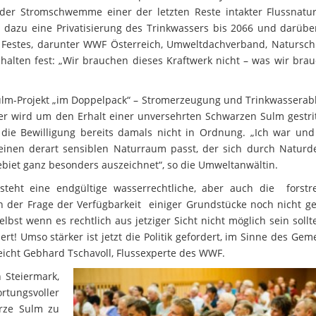
 der Stromschwemme einer der letzten Reste intakter Flussnatur
el dazu eine Privatisierung des Trinkwassers bis 2066 und darübe
es Festes, darunter WWF Österreich, Umweltdachverband, Natursc
 halten fest: „Wir brauchen dieses Kraftwerk nicht – was wir brau
lm-Projekt „im Doppelpack“ – Stromerzeugung und Trinkwasserabl
ther wird um den Erhalt einer unversehrten Schwarzen Sulm gestri
 die Bewilligung bereits damals nicht in Ordnung. „Ich war und
 einen derart sensiblen Naturraum passt, der sich durch Naturd
biet ganz besonders auszeichnet“, so die Umweltanwältin.
teht eine endgültige wasserrechtliche, aber auch die forstre
n der Frage der Verfügbarkeit einiger Grundstücke noch nicht gek
st wenn es rechtlich aus jetziger Sicht nicht möglich sein sollt
dert! Umso stärker ist jetzt die Politik gefordert, im Sinne des Ge
reicht Gebhard Tschavoll, Flussexperte des WWF.
 Steiermark,
ortungsvoller
arze Sulm zu