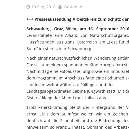
19 Sep, 2016
By
admin
+++ Presseaussendung Arbeitskreis zum Schutz der 
Schwanberg, Graz, Wien, am 16. September 201
veranstaltete eine Allianz von Naturschutzorgani
Flussfreunden aus ganz Österreich ein „Fest für 
Sulm“ im steirischen Schwanberg.
Nach einer naturschutzfachlichen Wanderung entla
Flusses und einem spannenden Kinderprogramm s
Nachmittag eine Fotoausstellung sowie ein Impulsref
dem Programm; im Anschluss fand eine Podiumsdisk
Landesumweltanwältin Ute Pöllinger und der
Landtagsabgeordneten Sabine Jungwirth statt. Mit de
Sisters“ klang der Abend musikalisch aus.
Trotz Feierstimmung bleibt der Hintergrund der V
ernst: „Mit dem Sulmfest wollen wir ein Zeiche
deutlich auf die Schönheit und die Bedrohung des
hinweisen“, so Franz Zirngast, Obmann des Arbeitsk