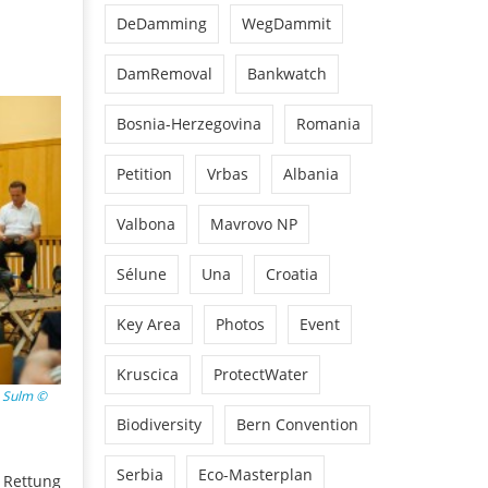
DeDamming
WegDammit
DamRemoval
Bankwatch
Bosnia-Herzegovina
Romania
Petition
Vrbas
Albania
Valbona
Mavrovo NP
Sélune
Una
Croatia
Key Area
Photos
Event
Kruscica
ProtectWater
e Sulm ©
Biodiversity
Bern Convention
Serbia
Eco-Masterplan
 Rettung