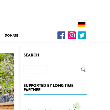
DONATE
n
SEARCH
Search
DEDAMMING
Video: We for the Living Kamp
SUPPORTED BY LONG TIME
PARTNER
as
DEDAMMING
Nature conservation organizati
restoration of the Kamp Valley
ase