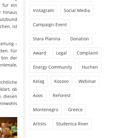
 für ein
Instagram
Social Media
r hinaus
hutzbund
Campaign-Event
chen, ist
Stara Planina
Donation
eitung –
tten. Für
Award
Legal
Complaint
 bin der
enkmale,
Energy Community
Huchen
Kelag
Kosovo
Webinar
chtliche
lärt, ob
Aoos
ReForest
e, diesen
meinwohls
Montenegro
Greece
Artists
Studenica River