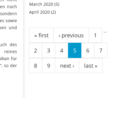
March 2020
(5)
den noch
April 2020
(2)
, sondern
es sowie
Pages
rnen und
…
« first
‹ previous
1
auch des
2
3
4
5
6
7
 reines
lkan für
8
9
next ›
last »
“, so der