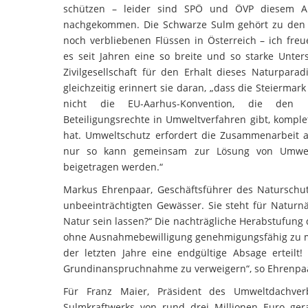
schützen – leider sind SPÖ und ÖVP diesem Au
nachgekommen. Die Schwarze Sulm gehört zu den 
noch verbliebenen Flüssen in Österreich – ich freu
es seit Jahren eine so breite und so starke Unter
Zivilgesellschaft für den Erhalt dieses Naturparad
gleichzeitig erinnert sie daran, „dass die Steierma
nicht die EU-Aarhus-Konvention, die den B
Beteiligungsrechte in Umweltverfahren gibt, komple
hat. Umweltschutz erfordert die Zusammenarbeit al
nur so kann gemeinsam zur Lösung von Umwel
beigetragen werden.“
Markus Ehrenpaar, Geschäftsführer des Naturschu
unbeeinträchtigten Gewässer. Sie steht für Naturn
Natur sein lassen?“ Die nachträgliche Herabstufung
ohne Ausnahmebewilligung genehmigungsfähig zu mache
der letzten Jahre eine endgültige Absage ertei
Grundinanspruchnahme zu verweigern“, so Ehrenpa
Für Franz Maier, Präsident des Umweltdachve
Sulmkraftwerks von rund drei Millionen Euro gera