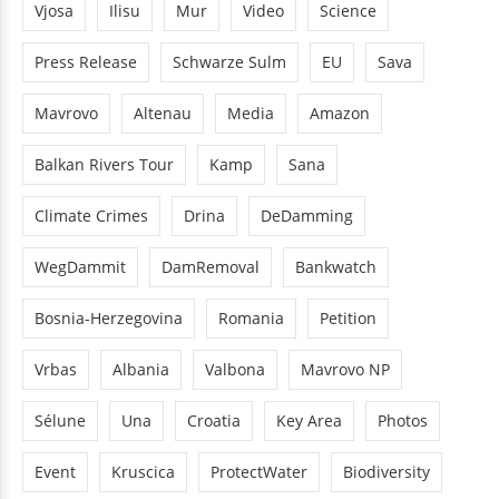
Vjosa
Ilisu
Mur
Video
Science
Press Release
Schwarze Sulm
EU
Sava
Mavrovo
Altenau
Media
Amazon
Balkan Rivers Tour
Kamp
Sana
Climate Crimes
Drina
DeDamming
WegDammit
DamRemoval
Bankwatch
Bosnia-Herzegovina
Romania
Petition
Vrbas
Albania
Valbona
Mavrovo NP
Sélune
Una
Croatia
Key Area
Photos
Event
Kruscica
ProtectWater
Biodiversity