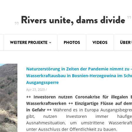
Rivers unite, dams divide
WEITERE PROJEKTE
PHOTOS
VIDEOS
ÜBER
BALKAN
CLIMATE CRIMES
ÜBER 
BiH: Obe
Naturzerstörung in Zeiten der Pandemie nimmt zu 
warnt vo
ILISU
TEAM
Wasserkraftausbau in Bosnien-Herzegowina im Sch
Ausgangssperre
WEG DAMMIT
BALKAN
Hintergrund
Apr 23, 2020
/
Europas l
#PROTECTWATER
++ Investoren nutzen Coronakrise für illegalen
2.500 Ki
Konzeptpapier
Wasserkraftwerken ++ Einzigartige Flüsse auf de
Balkanflü
in Gefahr ++
Während es in Europa Ausgangsbegr
Meldebogen
gibt, nutzen Investoren immer häufig
BALKANRIVERS
BALKAN
Ausnahmesituation, um umstrittene Wasserkraft
Karte
Una Science Week:
Ökologis
unter Ausschluss der Öffentlichkeit zu bauen.
Tödliche