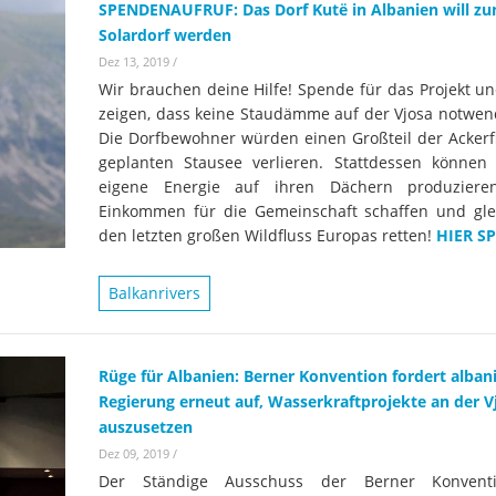
SPENDENAUFRUF: Das Dorf Kutë in Albanien will z
Solardorf werden
Dez 13, 2019
/
Wir brauchen deine Hilfe! Spende für das Projekt un
zeigen, dass keine Staudämme auf der Vjosa notwend
Die Dorfbewohner würden einen Großteil der Ackerf
geplanten Stausee verlieren. Stattdessen können 
eigene Energie auf ihren Dächern produziere
Einkommen für die Gemeinschaft schaffen und glei
den letzten großen Wildfluss Europas retten!
HIER S
Balkanrivers
Rüge für Albanien: Berner Konvention fordert alban
Regierung erneut auf, Wasserkraftprojekte an der V
auszusetzen
Dez 09, 2019
/
Der Ständige Ausschuss der Berner Konvent