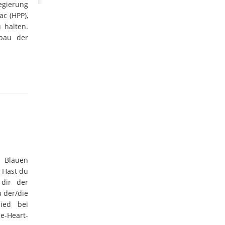
egierung
c (HPP),
 halten.
sbau der
s Blauen
 Hast du
 dir der
u der/die
ied bei
Heart-