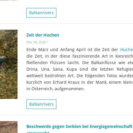
Wissenschaftler:innen legen
Studien
Wasserkr
die Grundlage für Europas
Balkanrivers
Fotos
nächsten Wildfluss-
Nationalpark
Er
Videos
Zeit der Huchen
Kr
Mär 30, 2020
/
Aktuell
Ende März und Anfang April ist die Zeit der
Huche
die Zeit, in der diese faszinierende Art in kiesreich
fließenden Flüssen laicht. Die Balkanflüsse wie et
Drina, Una, Sana, Kupa sind die letzten Refugie
weltweit bedrohten Art. Die folgenden Fotos wurde
kürzlich von Erhard Kraus in der Mank, einem klein
in Österreich, aufgenommen.
Balkanrivers
Beschwerde gegen Serbien bei Energiegemeinschaft