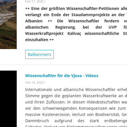
Feb 17, 2020
/
++ Eine der größten Wissenschaftler-Petitionen alle
verlangt ein Ende der Staudammprojekte an der 
Albanien ++ Die Wissenschaftler fordern 
albanischen Regierung, bei der UVP f
Wasserkraftprojekt Kalivaç wissenschaftliche S
einzuhalten ++
Balkanrivers
Wissenschaftler für die Vjosa - Videos
Feb 14, 2020
/
Internationale und albanische Wissenschaftler erhe
Stimme gegen die geplanten Wasserkraftwerke an d
und ihren Zuflüssen. In diesen Videobotschaften wa
vor den schwerwiegenden Konsequenzen wie zum 
massive Küstenerosion, Verlust von Biodiversität, G
Dammbruch aufgrund des stark erdbebenge
Gebietes, Verlust von Einkommensquellen sowie viele