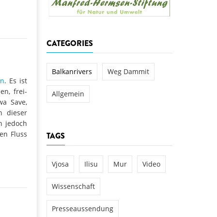
aftwerks Ulog verursacht
WEG DAMMIT
WEG DAMMIT
Einladung: Kamp-Tage von
CATEGORIES
folg für den Kamp: Aus für
aftwerksneubau im Kamptal
Balkanrivers
Weg Dammit
n
. Es ist
en, frei-
Allgemein
wa Save,
n dieser
n jedoch
en Fluss
TAGS
Vjosa
Ilisu
Mur
Video
Wissenschaft
Presseaussendung