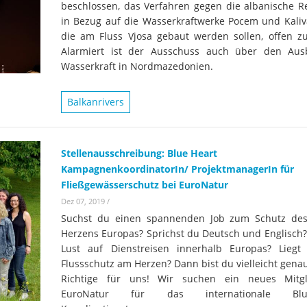
beschlossen, das Verfahren gegen die albanische R
in Bezug auf die Wasserkraftwerke Pocem und Kaliva
die am Fluss Vjosa gebaut werden sollen, offen zu
Alarmiert ist der Ausschuss auch über den Au
Wasserkraft in Nordmazedonien.
Balkanrivers
Stellenausschreibung: Blue Heart
KampagnenkoordinatorIn/ ProjektmanagerIn für
Fließgewässerschutz bei EuroNatur
Dez 07, 2019
/
Suchst du einen spannenden Job zum Schutz de
Herzens Europas? Sprichst du Deutsch und Englisch?
Lust auf Dienstreisen innerhalb Europas? Liegt
Flussschutz am Herzen? Dann bist du vielleicht gena
Richtige für uns! Wir suchen ein neues Mitgl
EuroNatur für das internationale Blue-