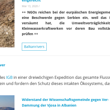
eingereicht
Mär 13, 2020
/
++ NGOs reichen bei der eurpäischen Energiegeme
eine Beschwerde gegen Serbien ein, weil das 
versäumt hat, die Umweltverträglichke
Kleinwasserkraftwerken vor deren Bau vollstä
prüfen ++
Balkanrivers
iver
 des
IGB
in einer dreiwöchigen Expedition das gesamte Fluss
e ein und fordern den Schutz dieses intakten Ökosystems, da
Widerstand der Wissenschaftsgemeinde gegen Ver-
Dammung der Vjosa in Albanien