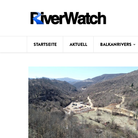
Direkt zum Inhalt
STARTSEITE
AKTUELL
BALKANRIVERS
Hintergrund
Karte
Studien
Fotos
Videos
Aktuell