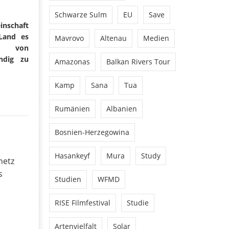
Schwarze Sulm
EU
Save
inschaft
Land es
Mavrovo
Altenau
Medien
it von
ndig zu
Amazonas
Balkan Rivers Tour
Kamp
Sana
Tua
Rumänien
Albanien
Bosnien-Herzegowina
Hasankeyf
Mura
Study
netz
s
Studien
WFMD
RISE Filmfestival
Studie
Artenvielfalt
Solar